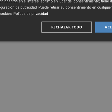
 basarse en el interés legítimo en lugar del consentimiento; tiene 
guración de publicidad
. Puede retirar su consentimiento en cualqu
cookies
.
Política de privacidad
RECHAZAR TODO
ACE