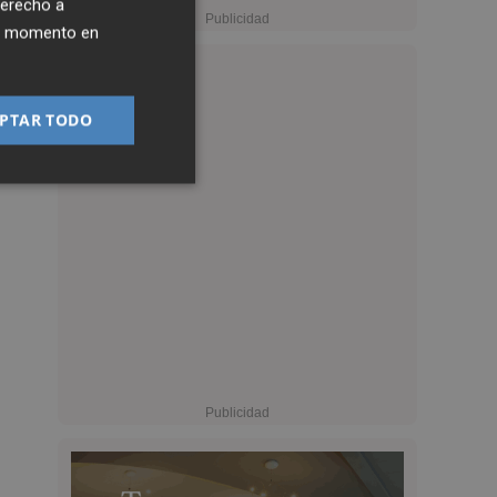
derecho a
ier momento en
PTAR TODO