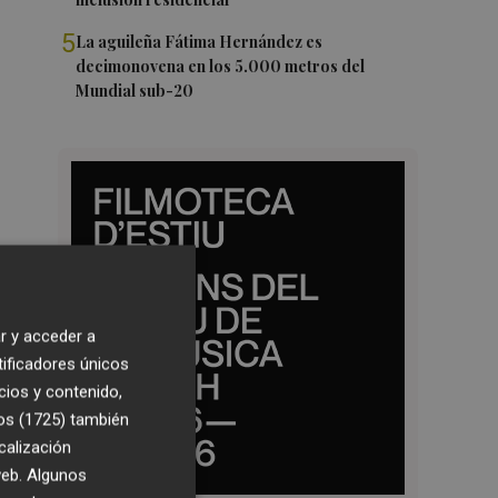
5
La aguileña Fátima Hernández es
decimonovena en los 5.000 metros del
Mundial sub-20
r y acceder a
tificadores únicos
cios y contenido,
os (1725)
también
calización
 web. Algunos