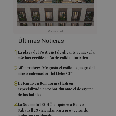
Últimas Noticias
1
La playa del Postiguet de Alicante renueva la
máxima certificación de calidad turística
2
Affengruber: “Me gusta el estilo de juego del
nuevo entrenador del Elche CF”
3
Detenido en Benidorm el ladrón
especializado en robar durante el desayuno
de los hoteles
4
La Socimi tuTECHÔ adquiere a Banco
Sabadell 23 viviendas para proyectos de
inclusión residencial