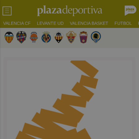
VALENCIA CF
LEVANTE UD
VALENCIA BASKET
FUTBOL