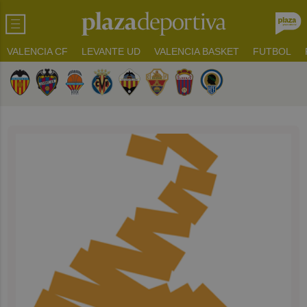
VALENCIA CF
LEVANTE UD
VALENCIA BASKET
FUTBOL