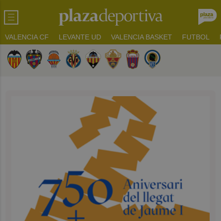
VALENCIA CF
LEVANTE UD
VALENCIA BASKET
FUTBOL