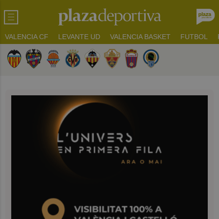
VALENCIA CF
LEVANTE UD
VALENCIA BASKET
FUTBOL