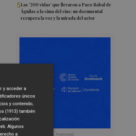
5
Las '200 vidas' que llevaron a Paco Rabal de
Águilas a la cima del cine: un documental
recupera la voz y la mirada del actor
r y acceder a
tificadores únicos
cios y contenido,
os (1913)
también
calización
 web. Algunos
derecho a