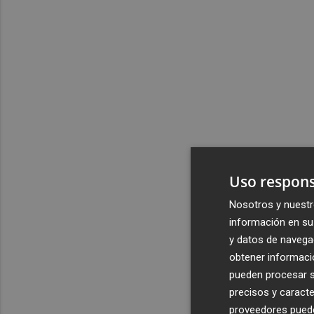
Uso respons
Nosotros y nuestr
información en su 
y datos de navega
obtener informació
pueden procesar su
precisos y caracte
proveedores pueden