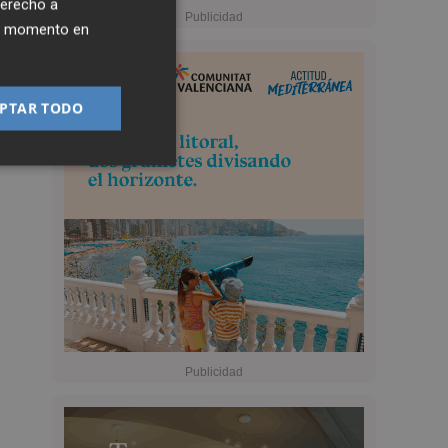
derecho a
ier momento en
PTAR TODO