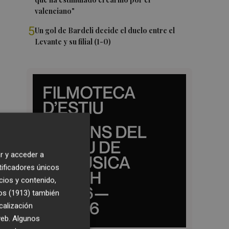
valenciano"
5
Un gol de Bardeli decide el duelo entre el
Levante y su filial (1-0)
r y acceder a
tificadores únicos
cios y contenido,
os (1913)
también
calización
 web. Algunos