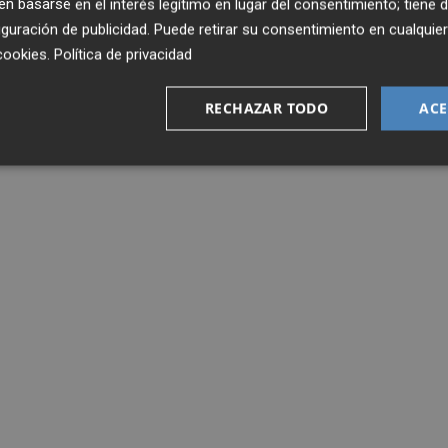
 basarse en el interés legítimo en lugar del consentimiento; tiene 
guración de publicidad
. Puede retirar su consentimiento en cualqu
cookies
.
Política de privacidad
RECHAZAR TODO
ACE