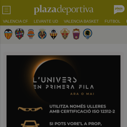
VALENCIA CF
LEVANTE UD
VALENCIA BASKET
FUTBOL