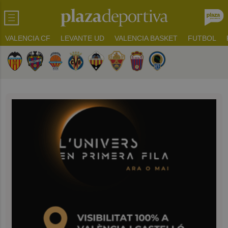
VALENCIA CF
LEVANTE UD
VALENCIA BASKET
FUTBOL