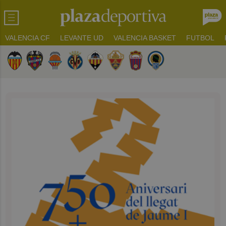
VALENCIA CF
LEVANTE UD
VALENCIA BASKET
FUTBOL