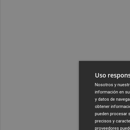
Uso respons
Nosotros y nuestr
información en su 
y datos de navega
obtener informació
pueden procesar su
precisos y caracte
proveedores pueden