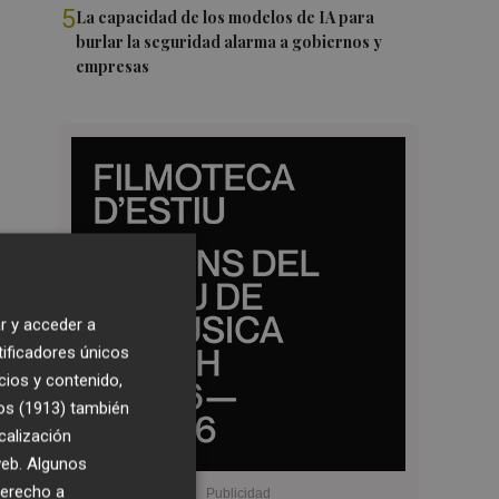
5
La capacidad de los modelos de IA para
burlar la seguridad alarma a gobiernos y
empresas
r y acceder a
tificadores únicos
cios y contenido,
os (1913)
también
calización
 web. Algunos
derecho a