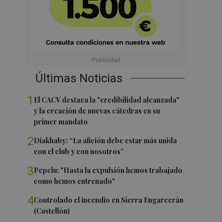
Últimas Noticias
1
El CACV destaca la "credibilidad alcanzada"
y la creación de nuevas cátedras en su
primer mandato
2
Diakhaby: “La afición debe estar más unida
con el club y con nosotros”
3
Pepelu: "Hasta la expulsión hemos trabajado
como hemos entrenado"
4
Controlado el incendio en Sierra Engarcerán
(Castellón)