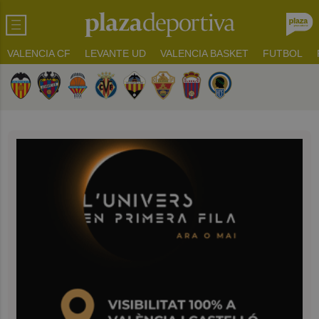
VALENCIA CF
LEVANTE UD
VALENCIA BASKET
FUTBOL