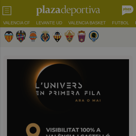
VALENCIA CF
LEVANTE UD
VALENCIA BASKET
FUTBOL