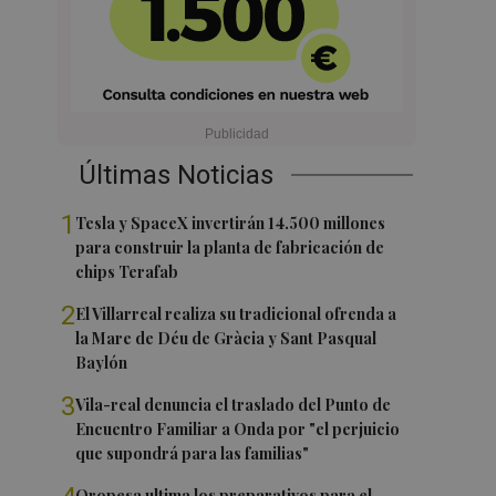
Últimas Noticias
1
Tesla y SpaceX invertirán 14.500 millones
para construir la planta de fabricación de
chips Terafab
2
El Villarreal realiza su tradicional ofrenda a
la Mare de Déu de Gràcia y Sant Pasqual
Baylón
3
Vila-real denuncia el traslado del Punto de
Encuentro Familiar a Onda por "el perjuicio
que supondrá para las familias"
Oropesa ultima los preparativos para el