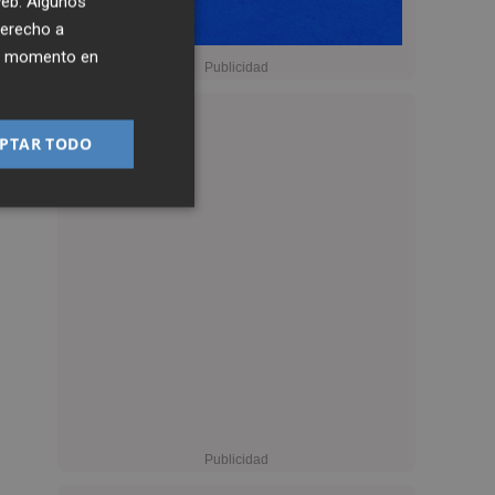
 web. Algunos
derecho a
ier momento en
PTAR TODO