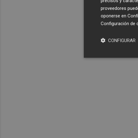
precisos y caracte
proveedores pueden
oponerse en
Confi
Configuración de 
CONFIGURAR