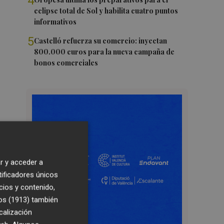
4
eclipse total de Sol y habilita cuatro puntos
informativos
5
Castelló refuerza su comercio: inyectan
800.000 euros para la nueva campaña de
bonos comerciales
r y acceder a
tificadores únicos
cios y contenido,
os (1913)
también
calización