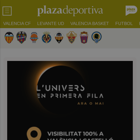
VALENCIA CF
LEVANTE UD
VALENCIA BASKET
FUTBOL