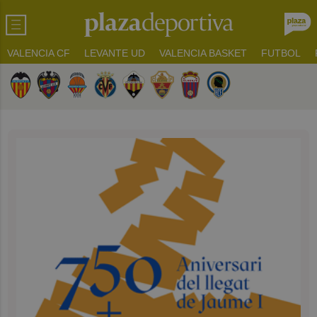
VALENCIA CF
LEVANTE UD
VALENCIA BASKET
FUTBOL