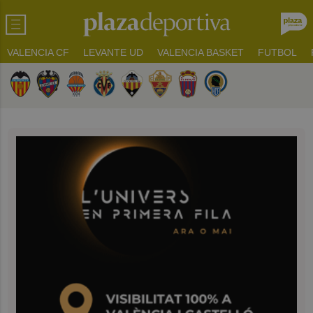
VALENCIA CF
LEVANTE UD
VALENCIA BASKET
FUTBOL