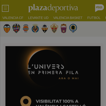
VALENCIA CF
LEVANTE UD
VALENCIA BASKET
FUTBOL