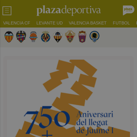
VALENCIA CF
LEVANTE UD
VALENCIA BASKET
FUTBOL