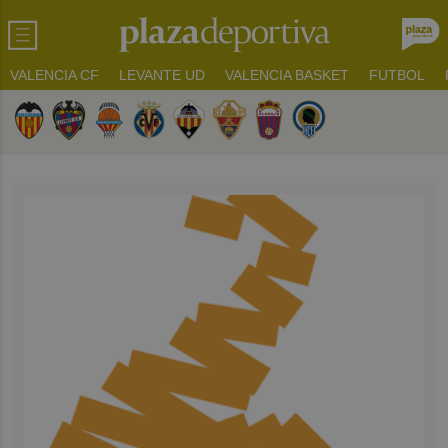
VALENCIA CF
LEVANTE UD
VALENCIA BASKET
FUTBOL