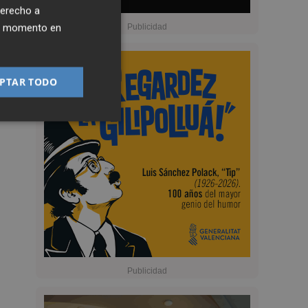
derecho a
ier momento en
PTAR TODO