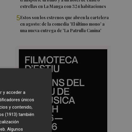
estrellas en La Manga con 324 habitaciones
5
Estos son los estrenos que abren la cartelera
en agosto: de la comedia 'El último mono' a
una nueva entrega de 'La Patrulla Canina'
r y acceder a
tificadores únicos
cios y contenido,
os (1913)
también
calización
 web. Algunos