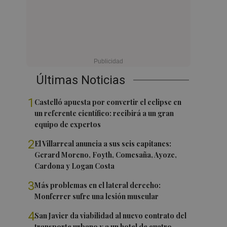
Últimas Noticias
1
Castelló apuesta por convertir el eclipse en
un referente científico: recibirá a un gran
equipo de expertos
2
El Villarreal anuncia a sus seis capitanes:
Gerard Moreno, Foyth, Comesaña, Ayoze,
Cardona y Logan Costa
3
Más problemas en el lateral derecho:
Monferrer sufre una lesión muscular
4
San Javier da viabilidad al nuevo contrato del
transporte urbano y a un hotel de cuatro