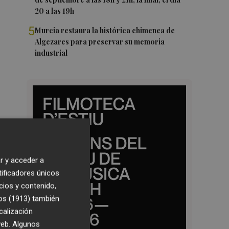
20 a las 19h
5
Murcia restaura la histórica chimenea de
Algezares para preservar su memoria
industrial
r y acceder a
tificadores únicos
cios y contenido,
os (1913)
también
calización
 web. Algunos