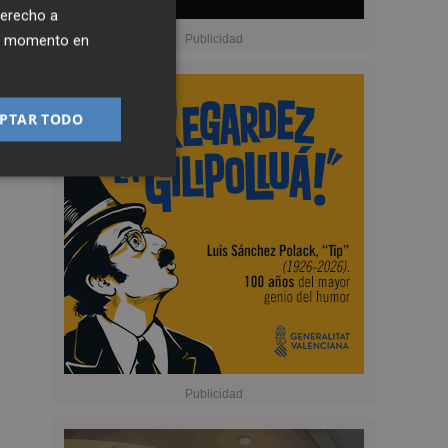
derecho a
ier momento en
PTAR TODO