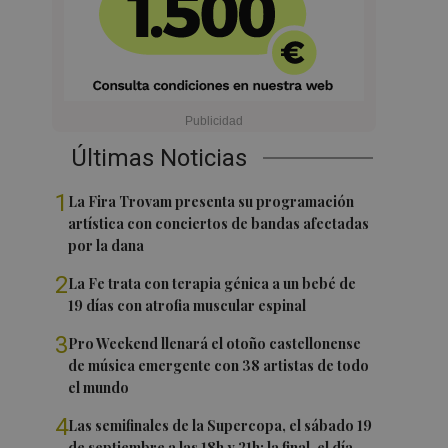
Últimas Noticias
1
La Fira Trovam presenta su programación
artística con conciertos de bandas afectadas
por la dana
2
La Fe trata con terapia génica a un bebé de
19 días con atrofia muscular espinal
3
Pro Weekend llenará el otoño castellonense
de música emergente con 38 artistas de todo
el mundo
4
Las semifinales de la Supercopa, el sábado 19
de septiembre a las 18h y 21h; la final, el día