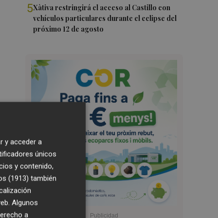
5
Xàtiva restringirá el acceso al Castillo con
vehículos particulares durante el eclipse del
próximo 12 de agosto
r y acceder a
tificadores únicos
cios y contenido,
os (1913)
también
calización
 web. Algunos
derecho a