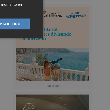
ier momento en
PTAR TODO