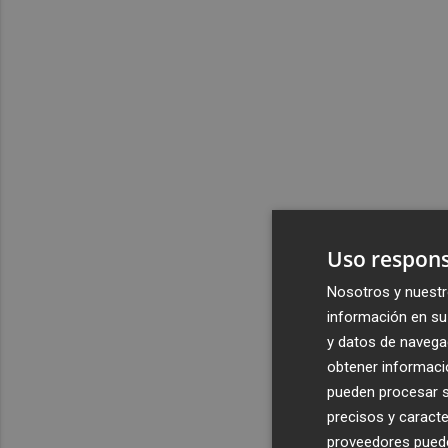
Uso respons
Nosotros y nuestr
información en su 
y datos de navega
obtener informació
pueden procesar su
precisos y caracte
proveedores pueden