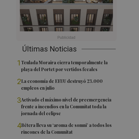
Últimas Noticias
1
Teulada Moraira cierra temporalmente la
playa del Portet por vertidos fecales
2
La economía de EEUU destruyó 23.000
empleos en julio
3
Activado el máximo nivel de preemergencia
frente a incendios en la Comunitat toda la
jornada del eclipse
4
Bétera lleva su ‘aroma de somni’ a todos los
rincones de la Comunitat