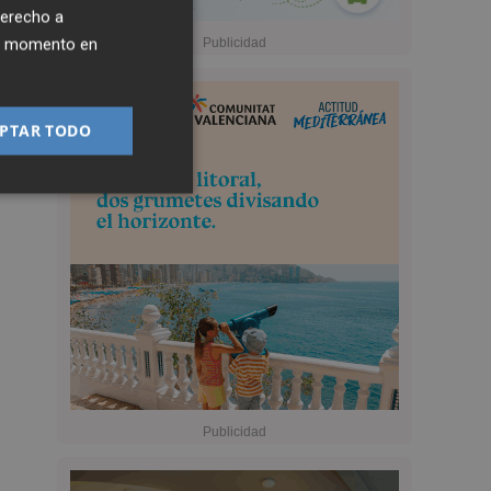
derecho a
ier momento en
PTAR TODO