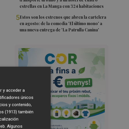
estrellas en La Manga con 324 habitaciones
5
Estos son los estrenos que abren la cartelera
en agosto: de la comedia 'El último mono' a
una nueva entrega de 'La Patrulla Canina'
r y acceder a
tificadores únicos
cios y contenido,
os (1913)
también
calización
 web. Algunos