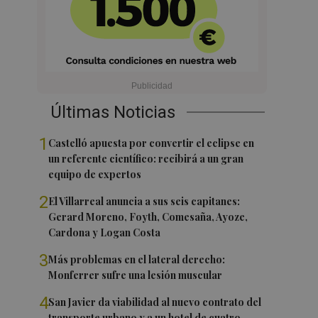
Últimas Noticias
1
Castelló apuesta por convertir el eclipse en
un referente científico: recibirá a un gran
equipo de expertos
2
El Villarreal anuncia a sus seis capitanes:
Gerard Moreno, Foyth, Comesaña, Ayoze,
Cardona y Logan Costa
3
Más problemas en el lateral derecho:
Monferrer sufre una lesión muscular
4
San Javier da viabilidad al nuevo contrato del
transporte urbano y a un hotel de cuatro