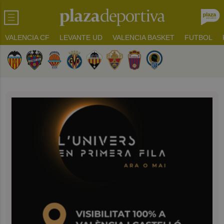
VALENCIA CF
LEVANTE UD
VALENCIA BASKET
FUTBOL