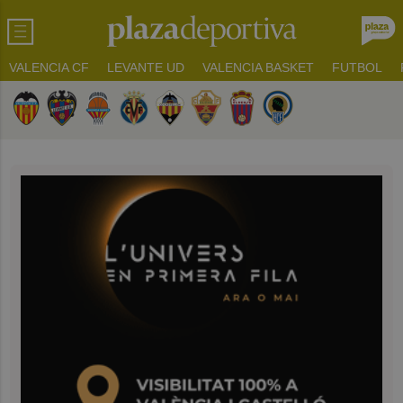
VALENCIA CF
LEVANTE UD
VALENCIA BASKET
FUTBOL