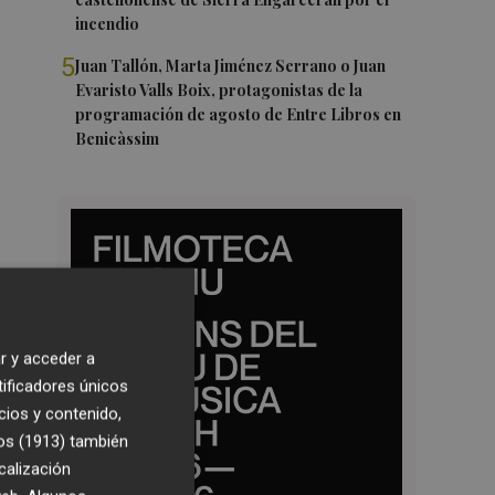
incendio
5
Juan Tallón, Marta Jiménez Serrano o Juan
Evaristo Valls Boix, protagonistas de la
programación de agosto de Entre Libros en
Benicàssim
r y acceder a
tificadores únicos
cios y contenido,
os (1913)
también
calización