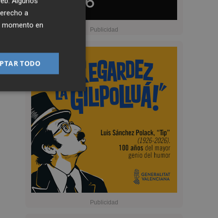
 web. Algunos
derecho a
ier momento en
PTAR TODO