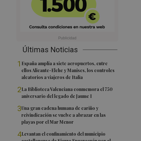
Últimas Noticias
1
España amplía a siete aeropuertos, entre
ellos Alicante-Elche y Manises, los controles
aleatorios a viajeros de Italia
2
La Biblioteca Valenciana conmemora el 750
aniversario del legado de Jaume I
3
Una gran cadena humana de cariño y
reivindicación se vuelve a abrazar en las
playas por el Mar Menor
4
Levantan el confinamiento del municipio
castellonense de Sierra Engarcerán por el