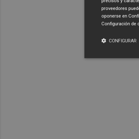
precisos y caracte
proveedores pueden
oponerse en
Confi
Configuración de 
CONFIGURAR