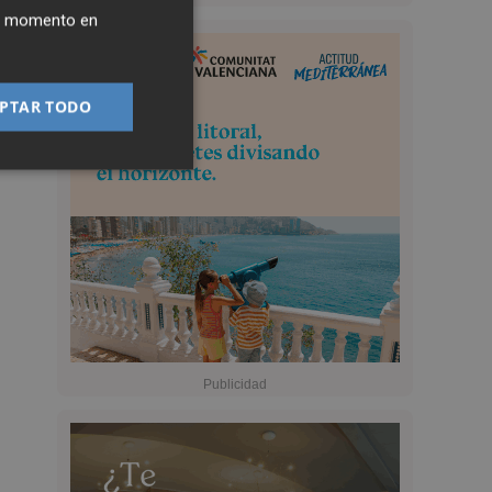
ier momento en
PTAR TODO