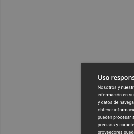
Uso respons
Nosotros y nuestr
información en su 
y datos de navega
obtener informació
pueden procesar su
precisos y caracte
proveedores pueden