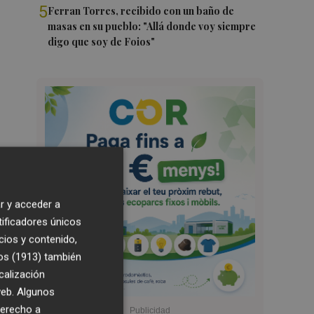
5
Ferran Torres, recibido con un baño de
masas en su pueblo: "Allá donde voy siempre
digo que soy de Foios"
r y acceder a
tificadores únicos
cios y contenido,
os (1913)
también
calización
 web. Algunos
derecho a