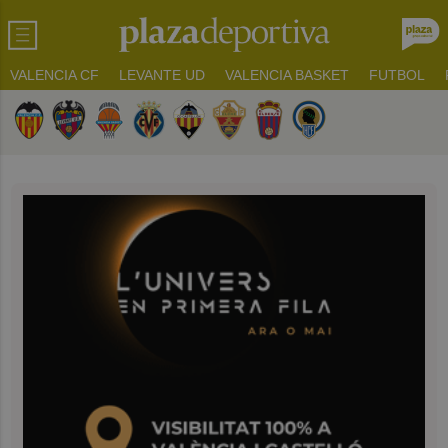
VALENCIA CF
LEVANTE UD
VALENCIA BASKET
FUTBOL