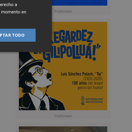
derecho a
ier momento en
PTAR TODO