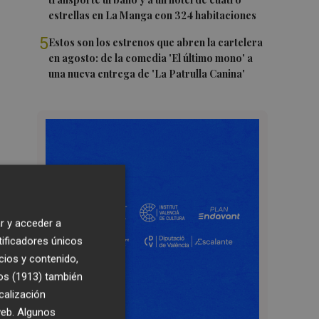
estrellas en La Manga con 324 habitaciones
5
Estos son los estrenos que abren la cartelera
en agosto: de la comedia 'El último mono' a
una nueva entrega de 'La Patrulla Canina'
r y acceder a
tificadores únicos
cios y contenido,
os (1913)
también
calización
 web. Algunos