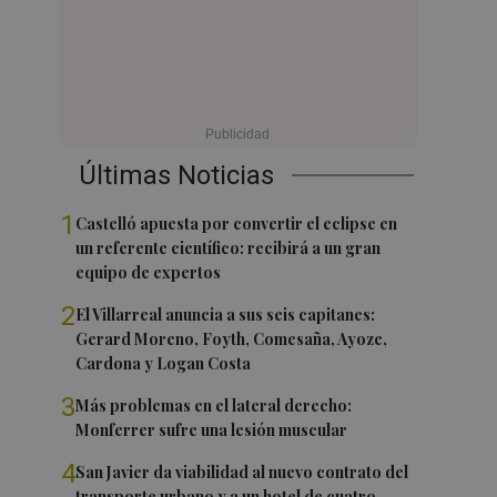
Últimas Noticias
1
Castelló apuesta por convertir el eclipse en
un referente científico: recibirá a un gran
equipo de expertos
2
El Villarreal anuncia a sus seis capitanes:
Gerard Moreno, Foyth, Comesaña, Ayoze,
Cardona y Logan Costa
3
Más problemas en el lateral derecho:
Monferrer sufre una lesión muscular
4
San Javier da viabilidad al nuevo contrato del
transporte urbano y a un hotel de cuatro