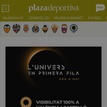
VALENCIA CF
LEVANTE UD
VALENCIA BASKET
FUTBOL