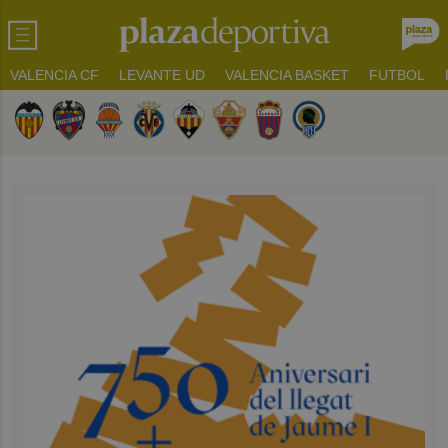
VALENCIA CF
LEVANTE UD
VALENCIA BASKET
FUTBOL