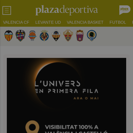
VALENCIA CF
LEVANTE UD
VALENCIA BASKET
FUTBOL