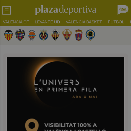
VALENCIA CF
LEVANTE UD
VALENCIA BASKET
FUTBOL