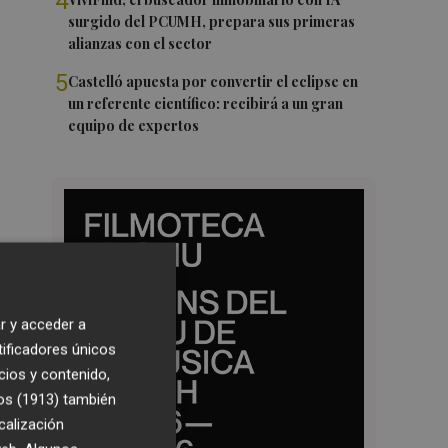
4
surgido del PCUMH, prepara sus primeras
alianzas con el sector
5
Castelló apuesta por convertir el eclipse en
un referente científico: recibirá a un gran
equipo de expertos
r y acceder a
tificadores únicos
cios y contenido,
os (1913)
también
calización