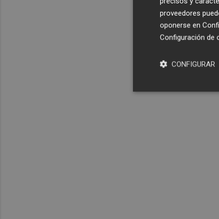
precisos y caracte
proveedores pueden
oponerse en
Confi
Configuración de 
CONFIGURAR