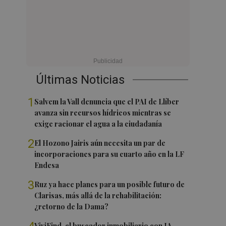
Últimas Noticias
1
Salvem la Vall denuncia que el PAI de Llíber
avanza sin recursos hídricos mientras se
exige racionar el agua a la ciudadanía
2
El Hozono Jairis aún necesita un par de
incorporaciones para su cuarto año en la LF
Endesa
3
Ruz ya hace planes para un posible futuro de
Clarisas, más allá de la rehabilitación:
¿retorno de la Dama?
ViviFind, el buscador inmobiliario con IA