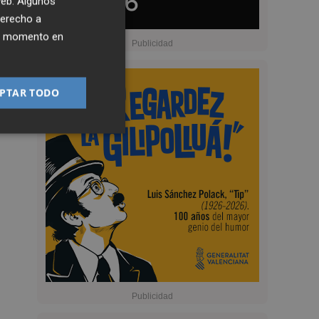
 web. Algunos
derecho a
ier momento en
PTAR TODO