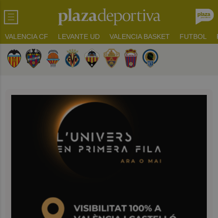
VALENCIA CF
LEVANTE UD
VALENCIA BASKET
FUTBOL