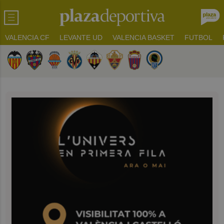
VALENCIA CF
LEVANTE UD
VALENCIA BASKET
FUTBOL