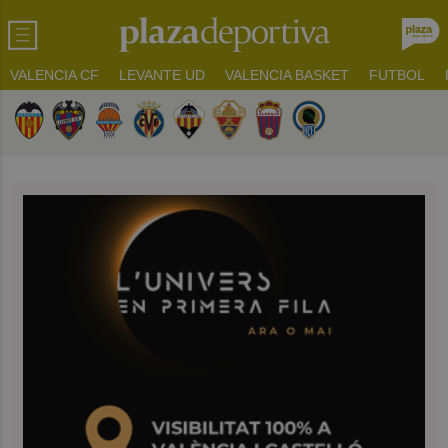
VALENCIA CF
LEVANTE UD
VALENCIA BASKET
FUTBOL