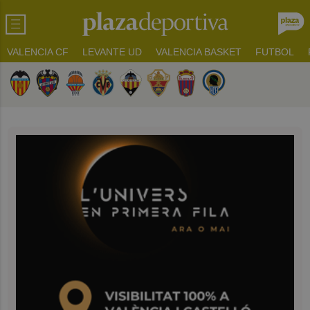
VALENCIA CF
LEVANTE UD
VALENCIA BASKET
FUTBOL