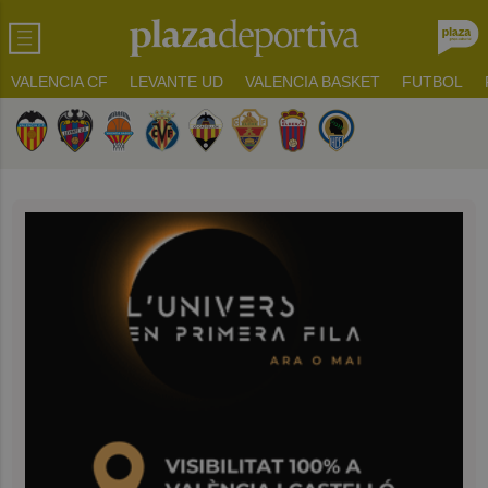
VALENCIA CF
LEVANTE UD
VALENCIA BASKET
FUTBOL