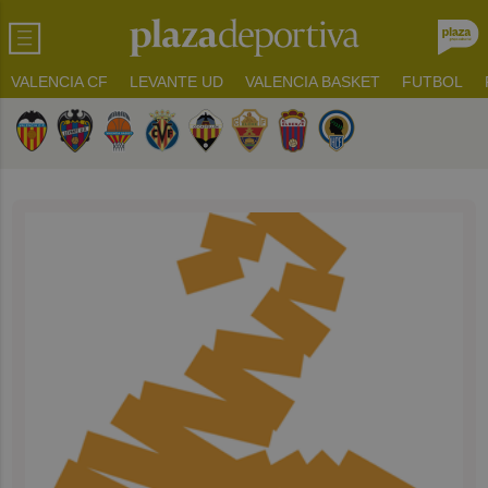
VALENCIA CF
LEVANTE UD
VALENCIA BASKET
FUTBOL