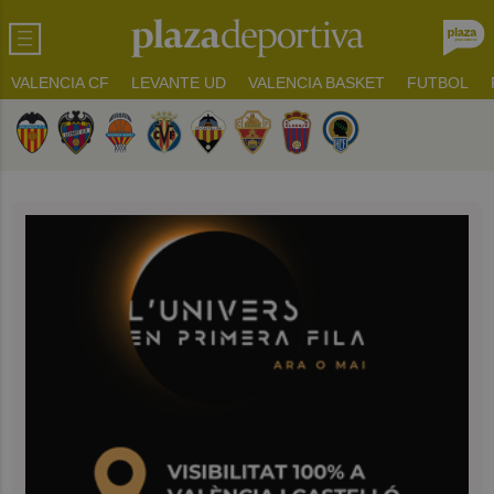
VALENCIA CF
LEVANTE UD
VALENCIA BASKET
FUTBOL