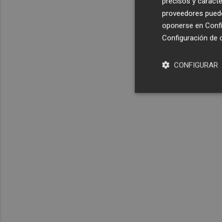
precisos y caracte
proveedores pueden
oponerse en
Confi
Configuración de 
CONFIGURAR