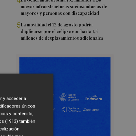
4
nuevas infraestructuras sociosanitarias de
mayores y personas con discapacidad
5
La movilidad el 12 de agosto podría
duplicarse por el eclipse con hasta 1,5
millones de desplazamientos adicionales
r y acceder a
tificadores únicos
cios y contenido,
os (1913)
también
calización