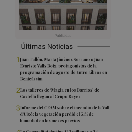
Últimas Noticias
1
Juan Tallón, Marta Jiménez Serrano o Juan
Evaristo Valls Boix, protagonistas de la
programación de agosto de Entre Libros en
Benicàssim
2
Los talleres de ‘Magia en los Barrios’ de
Castelló llegan al Grupo Reyes
3
Informe del CEAM sobre el incendio de la Vall
d'Uixó: la vegetación perdió el 51% de
humedad en los meses previos
La Generalitat destina 132 millones a 24