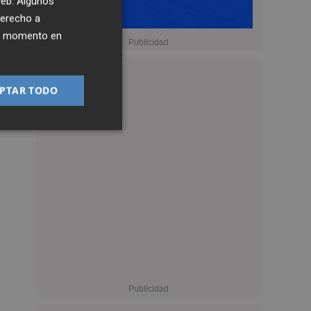
 web. Algunos
derecho a
ier momento en
PTAR TODO