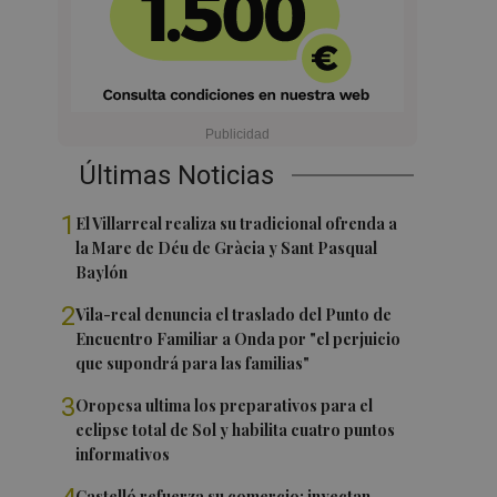
Últimas Noticias
1
El Villarreal realiza su tradicional ofrenda a
la Mare de Déu de Gràcia y Sant Pasqual
Baylón
2
Vila-real denuncia el traslado del Punto de
Encuentro Familiar a Onda por "el perjuicio
que supondrá para las familias"
3
Oropesa ultima los preparativos para el
eclipse total de Sol y habilita cuatro puntos
informativos
Castelló refuerza su comercio: inyectan