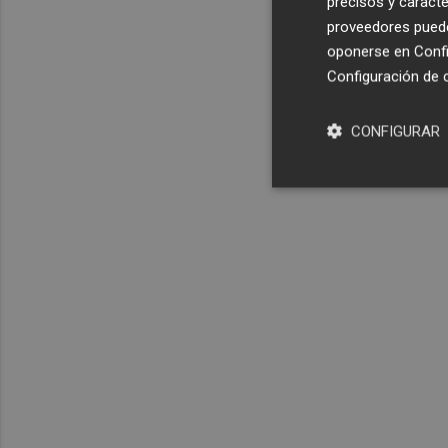
precisos y caracte
proveedores pueden
oponerse en
Confi
Configuración de 
CONFIGURAR