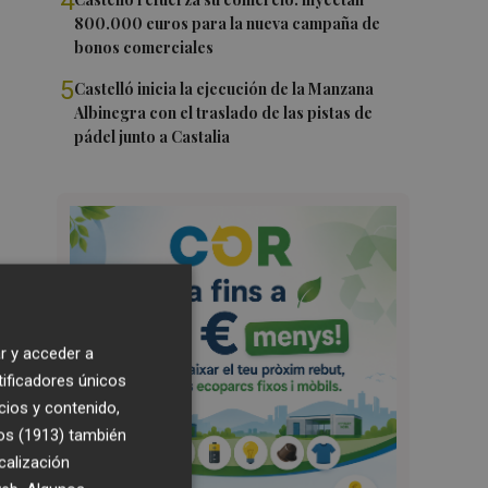
4
800.000 euros para la nueva campaña de
bonos comerciales
5
Castelló inicia la ejecución de la Manzana
Albinegra con el traslado de las pistas de
pádel junto a Castalia
r y acceder a
tificadores únicos
cios y contenido,
os (1913)
también
calización