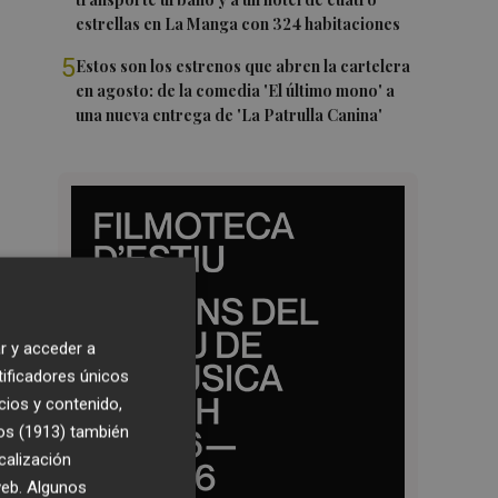
estrellas en La Manga con 324 habitaciones
5
Estos son los estrenos que abren la cartelera
en agosto: de la comedia 'El último mono' a
una nueva entrega de 'La Patrulla Canina'
r y acceder a
tificadores únicos
cios y contenido,
os (1913)
también
calización
 web. Algunos