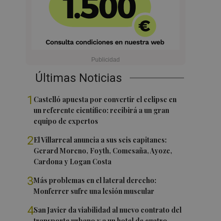
Últimas Noticias
1
Castelló apuesta por convertir el eclipse en
un referente científico: recibirá a un gran
equipo de expertos
2
El Villarreal anuncia a sus seis capitanes:
Gerard Moreno, Foyth, Comesaña, Ayoze,
Cardona y Logan Costa
3
Más problemas en el lateral derecho:
Monferrer sufre una lesión muscular
4
San Javier da viabilidad al nuevo contrato del
transporte urbano y a un hotel de cuatro