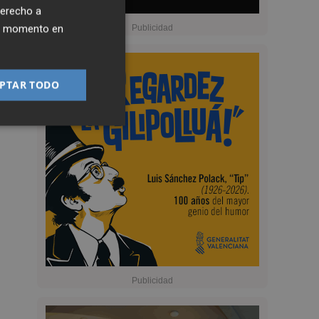
derecho a
ier momento en
PTAR TODO