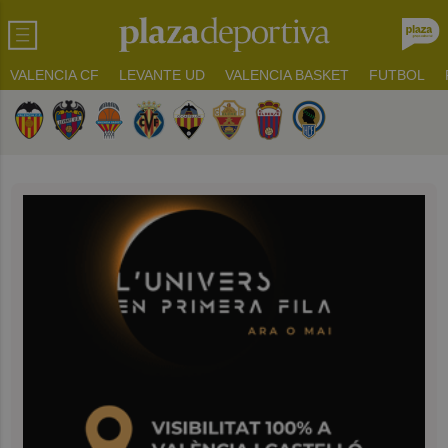
VALENCIA CF
LEVANTE UD
VALENCIA BASKET
FUTBOL