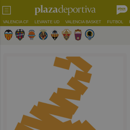
VALENCIA CF
LEVANTE UD
VALENCIA BASKET
FUTBOL