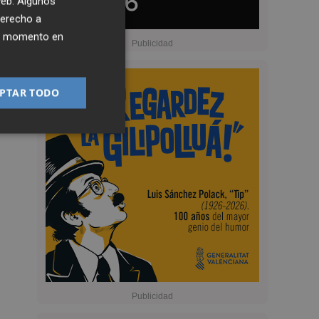
 web. Algunos
derecho a
ier momento en
PTAR TODO