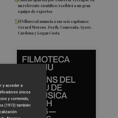
4
un referente científico: recibirá a un gran
equipo de expertos
5
El Villarreal anuncia a sus seis capitanes:
Gerard Moreno, Foyth, Comesaña, Ayoze,
Cardona y Logan Costa
r y acceder a
tificadores únicos
cios y contenido,
os (1913)
también
calización