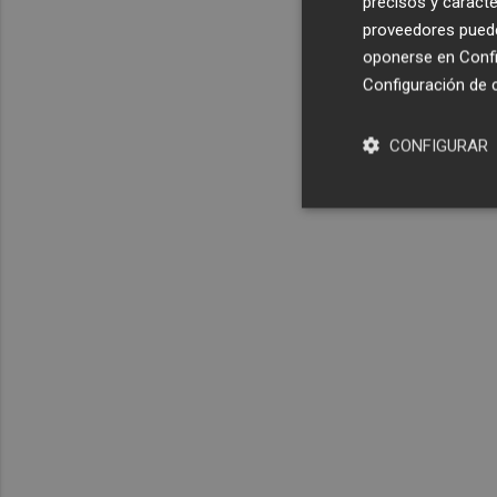
precisos y caracte
proveedores pueden
oponerse en
Confi
Configuración de 
CONFIGURAR