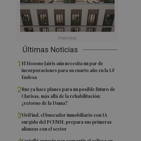
Últimas Noticias
1
El Hozono Jairis aún necesita un par de
incorporaciones para su cuarto año en la LF
Endesa
2
Ruz ya hace planes para un posible futuro de
Clarisas, más allá de la rehabilitación:
¿retorno de la Dama?
3
ViviFind, el buscador inmobiliario con IA
surgido del PCUMH, prepara sus primeras
alianzas con el sector
Castelló apuesta por convertir el eclipse en