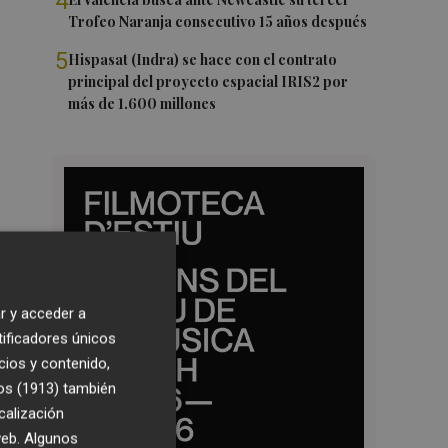
4
Trofeo Naranja consecutivo 15 años después
5
Hispasat (Indra) se hace con el contrato
principal del proyecto espacial IRIS2 por
más de 1.600 millones
r y acceder a
tificadores únicos
cios y contenido,
os (1913)
también
calización
 web. Algunos