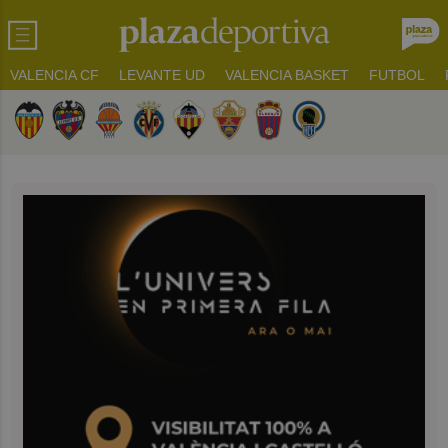
VALENCIA CF
LEVANTE UD
VALENCIA BASKET
FUTBOL